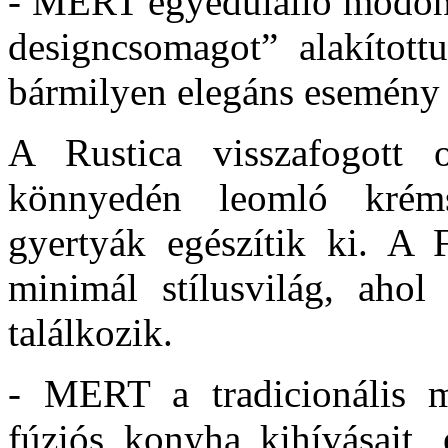
- MERT egyedülálló módon k
designcsomagot” alakított
bármilyen elegáns esemény 
A Rustica visszafogott o
könnyedén leomló krém
gyertyák egészítik ki. A F
minimál stílusvilág, ahol
találkozik.
- MERT a tradicionális m
fúziós konyha kihívásait,