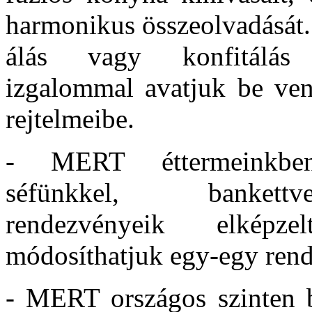
harmonikus összeolvadását.
álás vagy konfitálás t
izgalommal avatjuk be ven
rejtelmeibe.
- MERT éttermeinkben
séfünkkel, bankettve
rendezvényeik elképzel
módosíthatjuk egy-egy rende
- MERT országos szinten b