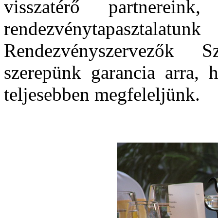
visszatérő partnerei
rendezvénytapasztal
Rendezvényszervezők Sz
szerepünk garancia arra,
teljesebben megfeleljünk.