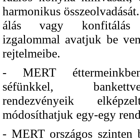
harmonikus összeolvadását.
álás vagy konfitálás t
izgalommal avatjuk be ven
rejtelmeibe.
- MERT éttermeinkben
séfünkkel, bankettve
rendezvényeik elképzel
módosíthatjuk egy-egy rende
- MERT országos szinten b