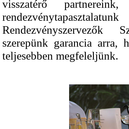
visszatérő partnerei
rendezvénytapasztal
Rendezvényszervezők Sz
szerepünk garancia arra,
teljesebben megfeleljünk.