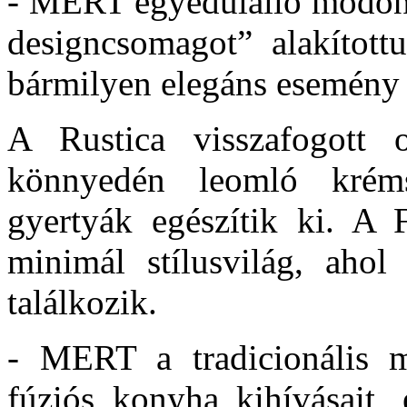
- MERT egyedülálló módon k
designcsomagot” alakított
bármilyen elegáns esemény 
A Rustica visszafogott o
könnyedén leomló krém
gyertyák egészítik ki. A F
minimál stílusvilág, ahol
találkozik.
- MERT a tradicionális m
fúziós konyha kihívásait,