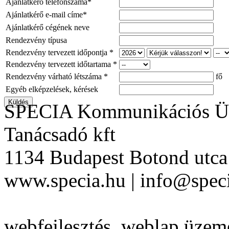
Ajánlatkérő telefonszáma*
Ajánlatkérő e-mail címe*
Ajánlatkérő cégének neve
Rendezvény típusa
Rendezvény tervezett időpontja *
Rendezvény tervezett időtartama *
Rendezvény várható létszáma *
fő
Egyéb elképzelések, kérések
SPECIA Kommunikációs Üg
Tanácsadó kft
1134 Budapest Botond utca 
www.specia.hu | info@speci
webfejlesztés, weblap üzeme