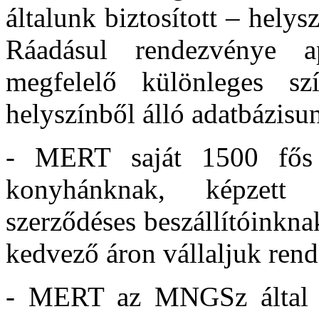
általunk biztosított – hely
Ráadásul rendezvénye a
megfelelő különleges sz
helyszínből álló adatbázisu
- MERT saját 1500 fős e
konyhánknak, képzett s
szerződéses beszállítóinkn
kedvező áron vállaljuk rend
- MERT az MNGSz által f