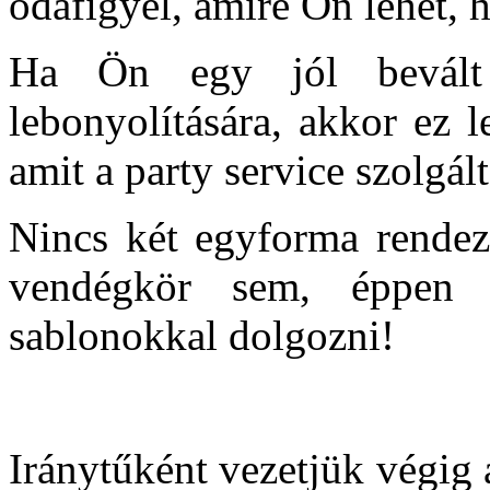
odafigyel, amire Ön lehet,
Ha Ön egy jól bevált 
lebonyolítására, akkor ez l
amit a party service szolgál
Nincs két egyforma rendez
vendégkör sem, éppen
sablonokkal dolgozni!
Iránytűként vezetjük végig 