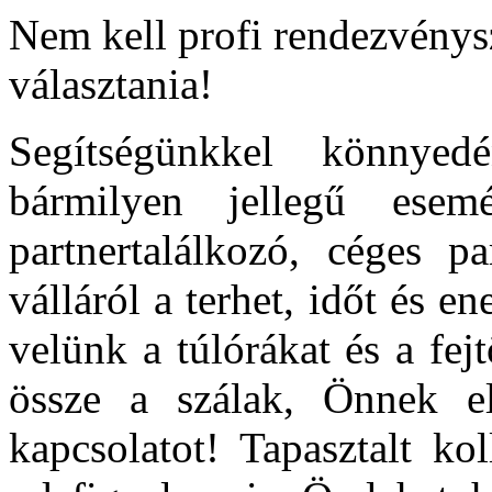
Nem kell profi rendezvénysz
választania!
Segítségünkkel könnyed
bármilyen jellegű esem
partnertalálkozó, céges 
válláról a terhet, időt és e
velünk a túlórákat és a fe
össze a szálak, Önnek el
kapcsolatot! Tapasztalt ko