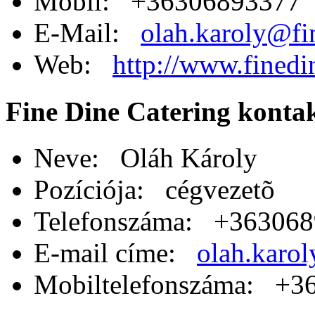
Mobil: +36306893377
E-Mail:
olah.karoly@fi
Web:
http://www.finedi
Fine Dine Catering konta
Neve: Oláh Károly
Pozíciója: cégvezetõ
Telefonszáma: +36306
E-mail címe:
olah.karol
Mobiltelefonszáma: +3