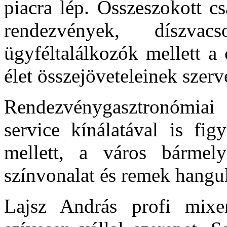
piacra lép. Összeszokott c
rendezvények, díszva
ügyféltalálkozók mellett a
élet összejöveteleinek szerv
Rendezvénygasztronómiai 
service kínálatával is fig
mellett, a város bármely
színvonalat és remek hangul
Lajsz András profi mixer