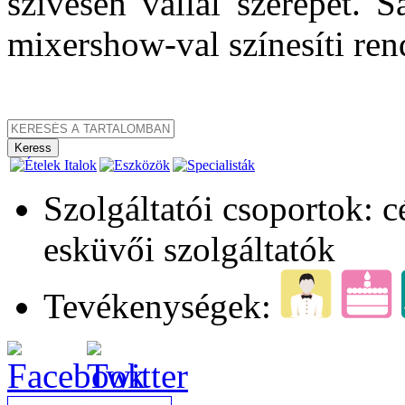
szívesen vállal szerepet. Sa
mixershow-val színesíti re
Szolgáltatói csoportok: 
esküvői szolgáltatók
Tevékenységek: