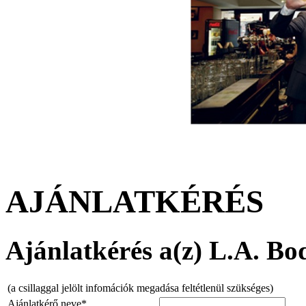
AJÁNLATKÉRÉS
Ajánlatkérés a(z) L.A. Bod
(a csillaggal jelölt infomációk megadása feltétlenül szükséges)
Ajánlatkérő neve*