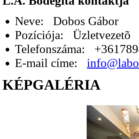
L.A. Bodegita kontaktja
Neve: Dobos Gábor
Pozíciója: Üzletvezetõ
Telefonszáma: +36178
E-mail címe:
info@labo
KÉPGALÉRIA