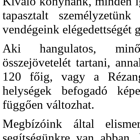
Kiváló konyhánk, minden ig
tapasztalt személyzetünk
vendégeink elégedettségét g
Aki hangulatos, minő
összejövetelét tartani, an
120 főig, vagy a Rézang
helységek befogadó képe
függően változhat.
Megbízóink által elisme
segítségünkre van abban,