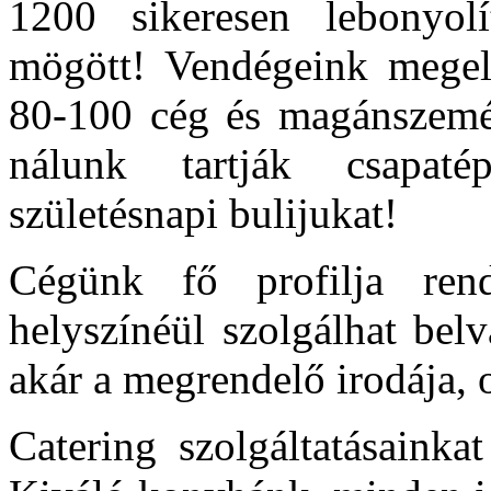
1200 sikeresen lebonyol
mögött! Vendégeink megelé
80-100 cég és magánszemél
nálunk tartják csapatép
születésnapi bulijukat!
Cégünk fő profilja rend
helyszínéül szolgálhat bel
akár a megrendelő irodája, o
Catering szolgáltatásainka