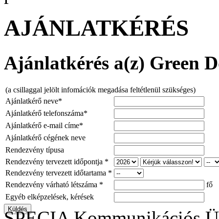
AJÁNLATKÉRÉS
Ajánlatkérés a(z) Green Do
(a csillaggal jelölt infomációk megadása feltétlenül szükséges)
Ajánlatkérő neve*
Ajánlatkérő telefonszáma*
Ajánlatkérő e-mail címe*
Ajánlatkérő cégének neve
Rendezvény típusa
Rendezvény tervezett időpontja *
Rendezvény tervezett időtartama *
Rendezvény várható létszáma *
fő
Egyéb elképzelések, kérések
SPECIA Kommunikációs Üg