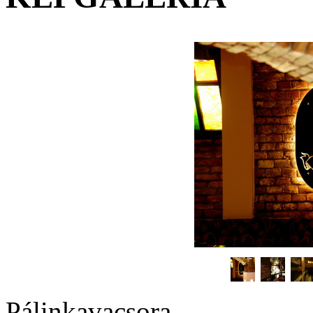
Pálinkavacsora