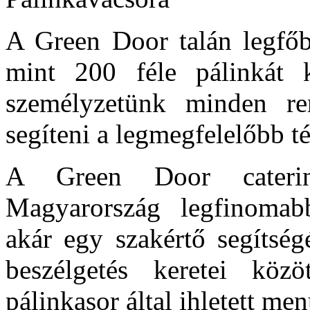
A Green Door talán legfőb
mint 200 féle pálinkát k
személyzetünk minden re
segíteni a legmegfelelőbb té
A Green Door caterin
Magyarország legfinomab
akár egy szakértő segítség
beszélgetés keretei közö
pálinkasor által ihletett me