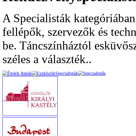
A Specialisták kategóriába
fellépők, szervezők és tech
be. Táncszínháztól esküvős
széles a választék..
Specialisták