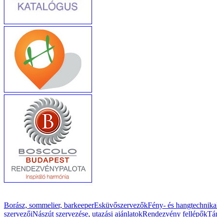
Borász, sommelier, barkeeper
Esküvőszervezők
Fény- és hangtechnika
szervezői
Nászút szervezése, utazási ajánlatok
Rendezvény fellépők
Tán