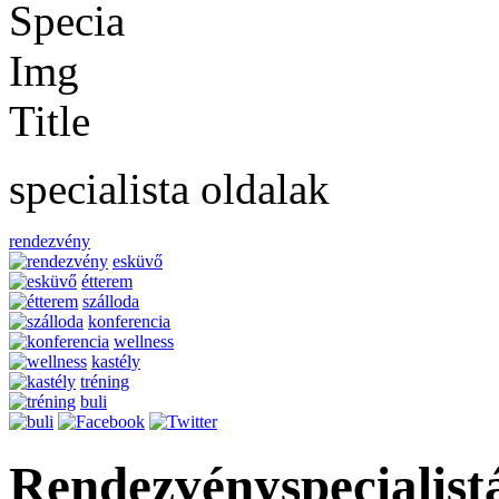
specialista oldalak
rendezvény
esküvő
étterem
szálloda
konferencia
wellness
kastély
tréning
buli
Rendezvényspecialist