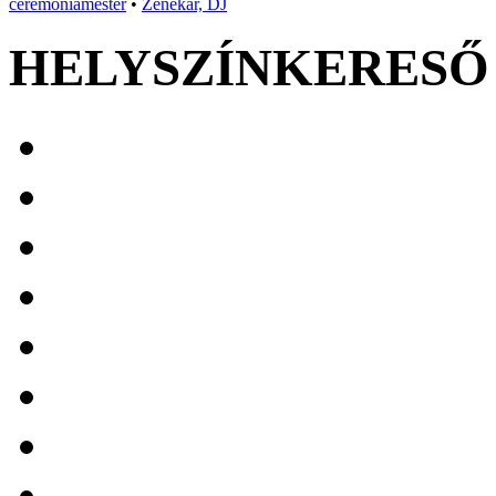
ceremóniamester
•
Zenekar, DJ
HELYSZÍNKERESŐ