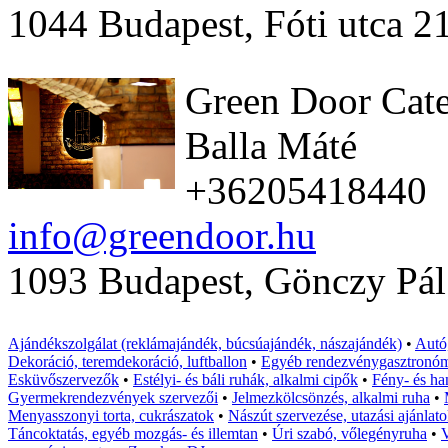
1044 Budapest, Fóti utca 2
Green Door Cate
Balla Máté
+36205418440
info@greendoor.hu
1093 Budapest, Gönczy Pál
Ajándékszolgálat (reklámajándék, búcsúajándék, nászajándék)
•
Autó,
Dekoráció, teremdekoráció, luftballon
•
Egyéb rendezvénygasztronó
Esküvőszervezők
•
Estélyi- és báli ruhák, alkalmi cipők
•
Fény- és ha
Gyermekrendezvények szervezői
•
Jelmezkölcsönzés, alkalmi ruha
•
Menyasszonyi torta, cukrászatok
•
Nászút szervezése, utazási ajánlat
Táncoktatás, egyéb mozgás- és illemtan
•
Úri szabó, vőlegényruha
•
V