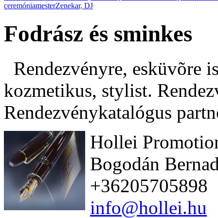
ceremóniamester
Zenekar, DJ
Fodrász és sminkes
Rendezvényre, esküvõre is:
kozmetikus, stylist. Rendez
Rendezvénykatalógus partne
Hollei Promotio
Bogodán Bernad
+36205705898
info@hollei.hu