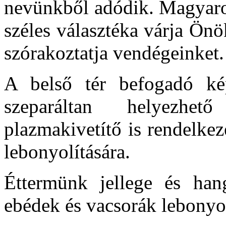
nevünkből adódik. Magyaros
széles választéka várja Ön
szórakoztatja vendégeinket.
A belső tér befogadó k
szeparáltan helyezhe
plazmakivetítő is rendelkez
lebonyolítására.
Éttermünk jellege és hang
ebédek és vacsorák lebonyol