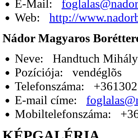
E-Mail:
foglalas@nador
Web:
http://www.nador
Nádor Magyaros Borétter
Neve: Handtuch Mihály
Pozíciója: vendéglõs
Telefonszáma: +36130
E-mail címe:
foglalas@
Mobiltelefonszáma: +3
KÉPGALÉRIA