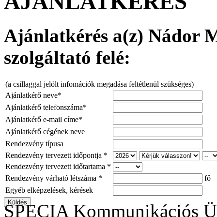
AJÁNLATKÉRÉS
Ajánlatkérés a(z) Nádor 
szolgáltató felé:
(a csillaggal jelölt infomációk megadása feltétlenül szükséges)
Ajánlatkérő neve*
Ajánlatkérő telefonszáma*
Ajánlatkérő e-mail címe*
Ajánlatkérő cégének neve
Rendezvény típusa
Rendezvény tervezett időpontja *
Rendezvény tervezett időtartama *
Rendezvény várható létszáma *
fő
Egyéb elképzelések, kérések
SPECIA Kommunikációs Üg