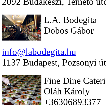
2092 Budakeszi, Temetõ ut
L.A. Bodegita
Dobos Gábor
info@labodegita.hu
1137 Budapest, Pozsonyi út
Fine Dine Cater
Oláh Károly
+36306893377