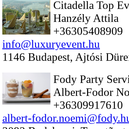
Citadella Top Ev
Hanzély Attila
+36305408909
info@luxuryevent.hu
1146 Budapest, Ajtósi Düre
Fody Party Serv
Albert-Fodor N
+36309917610
albert-fodor.noemi@fody.h