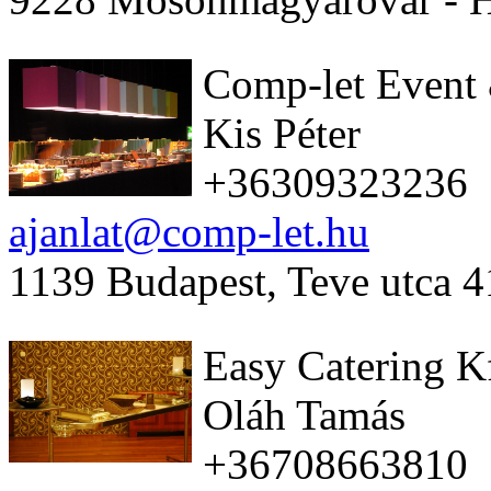
Comp-let Event 
Kis Péter
+36309323236
ajanlat@comp-let.hu
1139 Budapest, Teve utca 4
Easy Catering K
Oláh Tamás
+36708663810