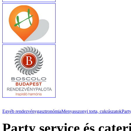
Egyéb rendezvénygasztronómia
Menyasszonyi torta, cukrászatok
Party
Party service és cater