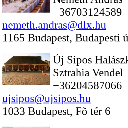
+36703124589
nemeth.andras@dlx.hu
1165 Budapest, Budapesti ú
Új Sipos Halász
Sztrahia Vendel
+36204587066
ujsipos@ujsipos.hu
1033 Budapest, Fõ tér 6