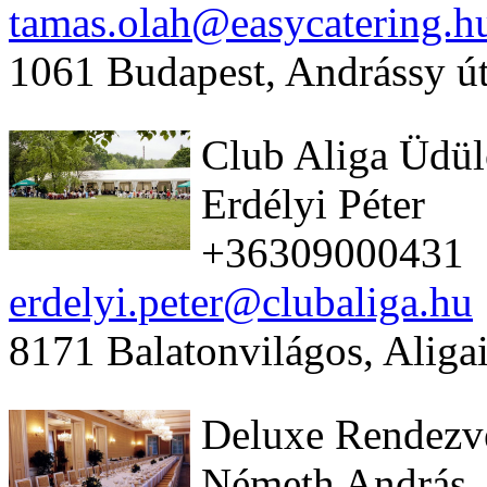
tamas.olah@easycatering.h
1061 Budapest, Andrássy út
Club Aliga Üdü
Erdélyi Péter
+36309000431
erdelyi.peter@clubaliga.hu
8171 Balatonvilágos, Aligai
Deluxe Rendezv
Németh András