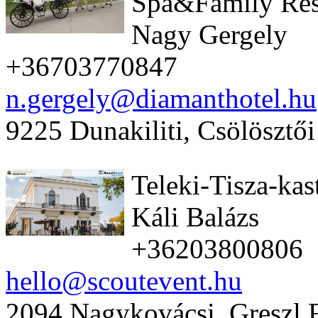
Spa&Family Res
Nagy Gergely
+36703770847
n.gergely@diamanthotel.hu
9225 Dunakiliti, Csölösztői
Teleki-Tisza-kas
Káli Balázs
+36203800806
hello@scoutevent.hu
2094 Nagykovácsi, Greszl F