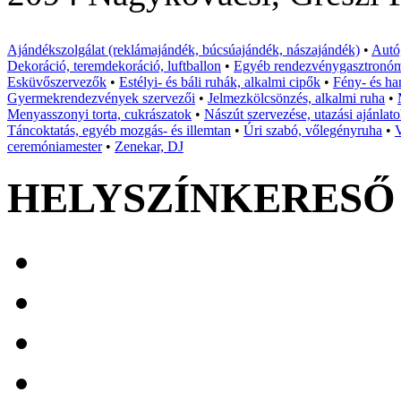
Ajándékszolgálat (reklámajándék, búcsúajándék, nászajándék)
•
Autó,
Dekoráció, teremdekoráció, luftballon
•
Egyéb rendezvénygasztronó
Esküvőszervezők
•
Estélyi- és báli ruhák, alkalmi cipők
•
Fény- és ha
Gyermekrendezvények szervezői
•
Jelmezkölcsönzés, alkalmi ruha
•
Menyasszonyi torta, cukrászatok
•
Nászút szervezése, utazási ajánlat
Táncoktatás, egyéb mozgás- és illemtan
•
Úri szabó, vőlegényruha
•
V
ceremóniamester
•
Zenekar, DJ
HELYSZÍNKERESŐ