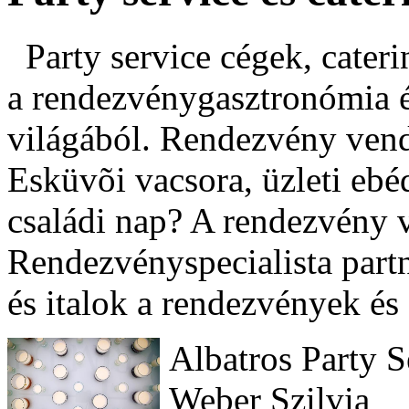
Party service cégek, cateri
a rendezvénygasztronómia és
világából. Rendezvény vend
Esküvõi vacsora, üzleti ebé
családi nap? A rendezvény ve
Rendezvényspecialista part
és italok a rendezvények és
Albatros Party S
Weber Szilvia