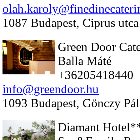
olah.karoly@finedinecateri
1087 Budapest, Ciprus utca
Green Door Cate
Balla Máté
+36205418440
info@greendoor.hu
1093 Budapest, Gönczy Pál
Diamant Hotel**