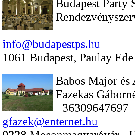
Budapest Party 
Rendezvényszer
info@budapestps.hu
1061 Budapest, Paulay Ede 
Babos Major és
Fazekas Gáborn
+36309647697
gfazek@enternet.hu
9228 Mosonmagyaróvár - H