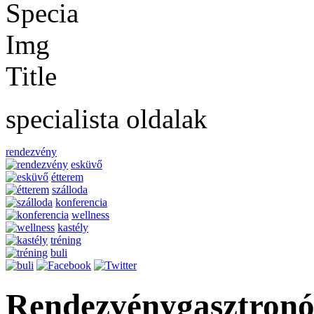
specialista oldalak
rendezvény
esküvő
étterem
szálloda
konferencia
wellness
kastély
tréning
buli
Rendezvénygasztron