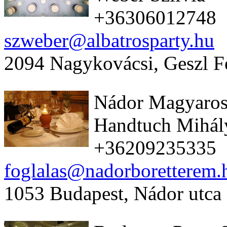
+36306012748
szweber@albatrosparty.hu
2094 Nagykovácsi, Geszl Fe
Nádor Magyaros
Handtuch Mihál
+36209235335
foglalas@nadorboretterem.
1053 Budapest, Nádor utca