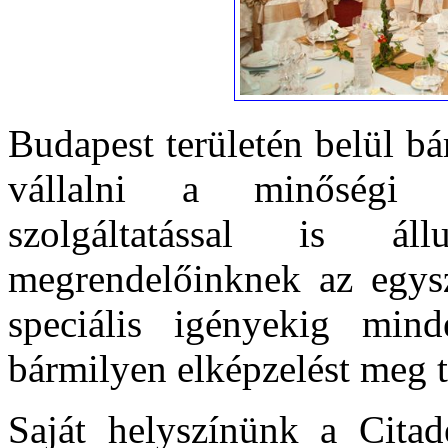
Budapest területén belül b
vállalni a minőségi sz
szolgáltatással is ál
megrendelőinknek az egysz
speciális igényekig min
bármilyen elképzelést meg t
Saját helyszínünk a Cita