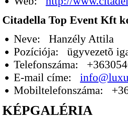
Web:
http://www.citade
Citadella Top Event Kft k
Neve: Hanzély Attila
Pozíciója: ügyvezetõ ig
Telefonszáma: +36305
E-mail címe:
info@luxu
Mobiltelefonszáma: +3
KÉPGALÉRIA