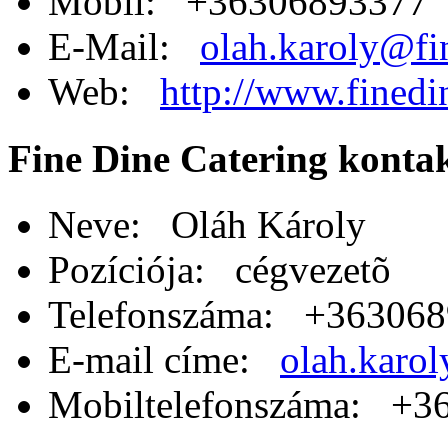
Mobil: +36306893377
E-Mail:
olah.karoly@fi
Web:
http://www.finedi
Fine Dine Catering konta
Neve: Oláh Károly
Pozíciója: cégvezetõ
Telefonszáma: +36306
E-mail címe:
olah.karol
Mobiltelefonszáma: +3