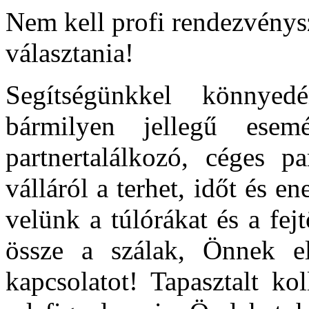
Nem kell profi rendezvénysz
választania!
Segítségünkkel könnyed
bármilyen jellegű esem
partnertalálkozó, céges 
válláról a terhet, időt és e
velünk a túlórákat és a fe
össze a szálak, Önnek el
kapcsolatot! Tapasztalt ko