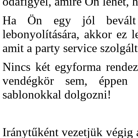
odafigyel, amire Ön lehet,
Ha Ön egy jól bevált 
lebonyolítására, akkor ez l
amit a party service szolgál
Nincs két egyforma rendez
vendégkör sem, éppen
sablonokkal dolgozni!
Iránytűként vezetjük végig 