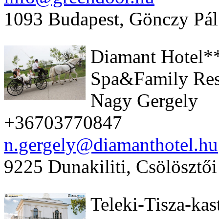
1093 Budapest, Gönczy Pál
Diamant Hotel**
Spa&Family Res
Nagy Gergely
+36703770847
n.gergely@diamanthotel.hu
9225 Dunakiliti, Csölösztői
Teleki-Tisza-kas