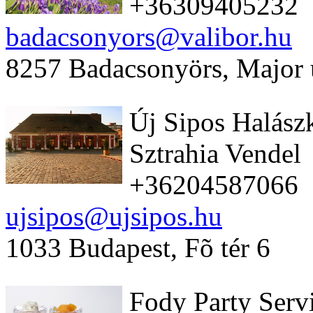
+36309405232
badacsonyors@valibor.hu
8257 Badacsonyörs, Major 
Új Sipos Halász
Sztrahia Vendel
+36204587066
ujsipos@ujsipos.hu
1033 Budapest, Fõ tér 6
Fody Party Serv