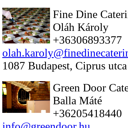
Fine Dine Cater
Oláh Károly
+36306893377
olah.karoly@finedinecateri
1087 Budapest, Ciprus utca
Green Door Cate
Balla Máté
+36205418440
info@greendoor.hu