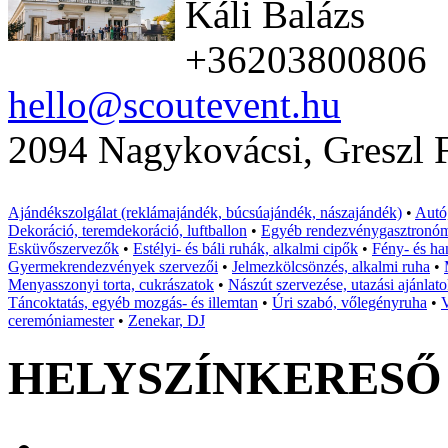
Káli Balázs
+36203800806
hello@scoutevent.hu
2094 Nagykovácsi, Greszl F
Ajándékszolgálat (reklámajándék, búcsúajándék, nászajándék)
•
Autó,
Dekoráció, teremdekoráció, luftballon
•
Egyéb rendezvénygasztronó
Esküvőszervezők
•
Estélyi- és báli ruhák, alkalmi cipők
•
Fény- és ha
Gyermekrendezvények szervezői
•
Jelmezkölcsönzés, alkalmi ruha
•
Menyasszonyi torta, cukrászatok
•
Nászút szervezése, utazási ajánlat
Táncoktatás, egyéb mozgás- és illemtan
•
Úri szabó, vőlegényruha
•
V
ceremóniamester
•
Zenekar, DJ
HELYSZÍNKERESŐ