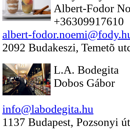
Albert-Fodor N
+36309917610
albert-fodor.noemi@fody.h
2092 Budakeszi, Temetõ ut
L.A. Bodegita
Dobos Gábor
info@labodegita.hu
1137 Budapest, Pozsonyi út