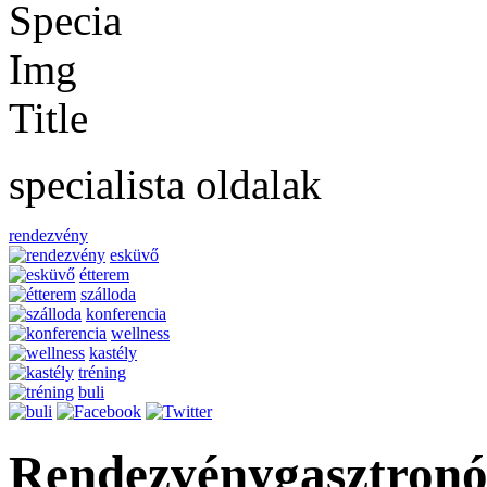
specialista oldalak
rendezvény
esküvő
étterem
szálloda
konferencia
wellness
kastély
tréning
buli
Rendezvénygasztron