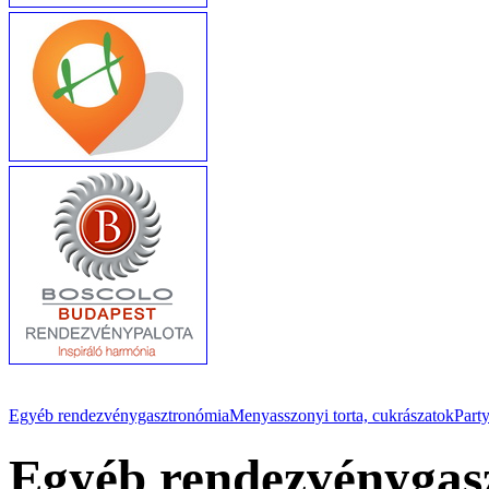
Egyéb rendezvénygasztronómia
Menyasszonyi torta, cukrászatok
Party
Egyéb rendezvénygas