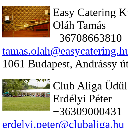
Easy Catering K
Oláh Tamás
+36708663810
tamas.olah@easycatering.h
1061 Budapest, Andrássy út
Club Aliga Üdü
Erdélyi Péter
+36309000431
erdelyi.peter@clubaliga.hu