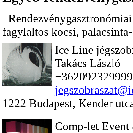
Rendezvénygasztronómiai k
fagylaltos kocsi, palacsinta
Ice Line jégszob
Takács László
+362092329999
jegszobraszat@i
1222 Budapest, Kender utc
Comp-let Event 