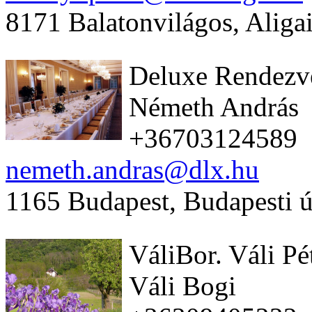
8171 Balatonvilágos, Aligai
Deluxe Rendezv
Németh András
+36703124589
nemeth.andras@dlx.hu
1165 Budapest, Budapesti ú
VáliBor. Váli Pé
Váli Bogi