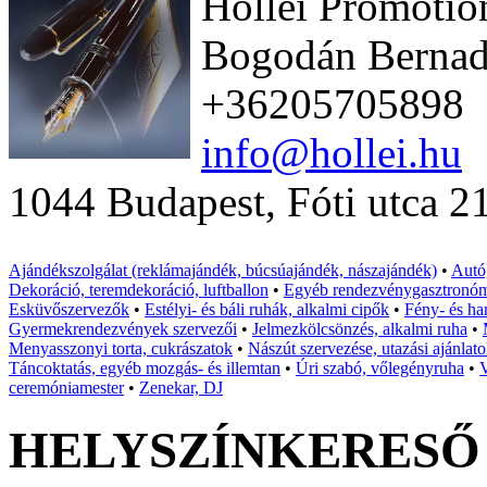
Hollei Promotio
Bogodán Bernad
+36205705898
info@hollei.hu
1044 Budapest, Fóti utca 2
Ajándékszolgálat (reklámajándék, búcsúajándék, nászajándék)
•
Autó,
Dekoráció, teremdekoráció, luftballon
•
Egyéb rendezvénygasztronó
Esküvőszervezők
•
Estélyi- és báli ruhák, alkalmi cipők
•
Fény- és ha
Gyermekrendezvények szervezői
•
Jelmezkölcsönzés, alkalmi ruha
•
Menyasszonyi torta, cukrászatok
•
Nászút szervezése, utazási ajánlat
Táncoktatás, egyéb mozgás- és illemtan
•
Úri szabó, vőlegényruha
•
V
ceremóniamester
•
Zenekar, DJ
HELYSZÍNKERESŐ