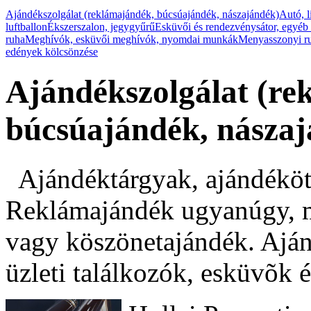
Ajándékszolgálat (reklámajándék, búcsúajándék, nászajándék)
Autó, l
luftballon
Ékszerszalon, jegygyűrű
Esküvői és rendezvénysátor, egyéb
ruha
Meghívók, esküvői meghívók, nyomdai munkák
Menyasszonyi r
edények kölcsönzése
Ajándékszolgálat (re
búcsúajándék, nászaj
Ajándéktárgyak, ajándéköt
Reklámajándék ugyanúgy, m
vagy köszönetajándék. Ajá
üzleti találkozók, esküvõk é