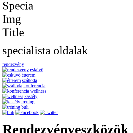
specialista oldalak
rendezvény
esküvő
étterem
szálloda
konferencia
wellness
kastély
tréning
buli
Rendezvényeszközök