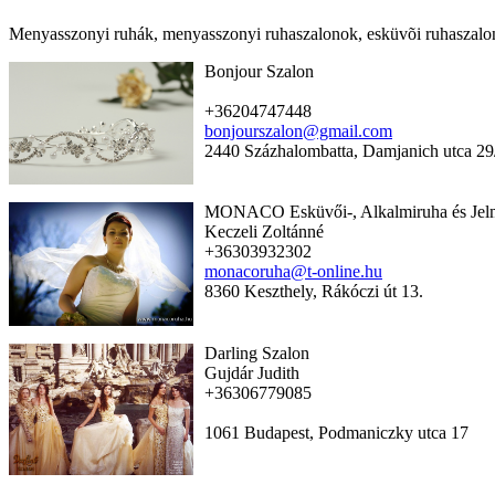
Menyasszonyi ruhák, menyasszonyi ruhaszalonok, esküvõi ruhaszalo
Bonjour Szalon
+36204747448
bonjourszalon@gmail.com
2440 Százhalombatta, Damjanich utca 29
MONACO Esküvői-, Alkalmiruha és Jel
Keczeli Zoltánné
+36303932302
monacoruha@t-online.hu
8360 Keszthely, Rákóczi út 13.
Darling Szalon
Gujdár Judith
+36306779085
1061 Budapest, Podmaniczky utca 17