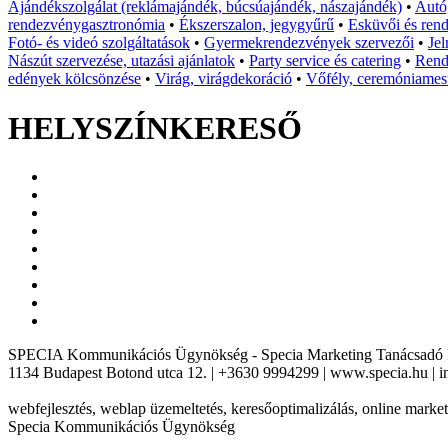
Ajándékszolgálat (reklámajándék, búcsúajándék, nászajándék)
•
Autó,
rendezvénygasztronómia
•
Ékszerszalon, jegygyűrű
•
Esküvői és ren
Fotó- és videó szolgáltatások
•
Gyermekrendezvények szervezői
•
Jel
Nászút szervezése, utazási ajánlatok
•
Party service és catering
•
Rend
edények kölcsönzése
•
Virág, virágdekoráció
•
Vőfély, ceremóniames
HELYSZÍNKERESŐ
SPECIA Kommunikációs Ügynökség - Specia Marketing Tanácsadó 
1134 Budapest Botond utca 12. | +3630 9994299 | www.specia.hu | i
webfejlesztés, weblap üzemeltetés, keresőoptimalizálás, online mark
Specia Kommunikációs Ügynökség