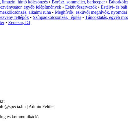
 limuzin, hintó kölcsönzés
•
Borász, sommelier, barkeeper
•
Bútorkölc
dezvénysátor, egyéb felépítmények
•
Esküvőszervezők
•
Estélyi- és bál
mezkölcsönzés, alkalmi ruha
•
Meghívók, esküvői meghívók, nyomdai
ezvény fellépők
•
Színpadkölcsönzés, -építés
•
Táncoktatás, egyéb moz
ter
•
Zenekar, DJ
kft
nfo@specia.hu | Admin Felület
eting és kommunikáció