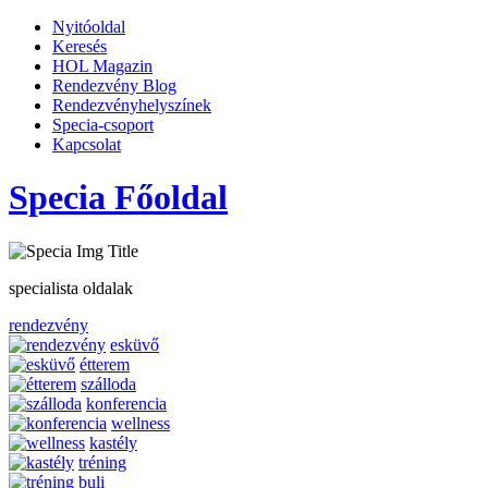
Nyitóoldal
Keresés
HOL Magazin
Rendezvény Blog
Rendezvényhelyszínek
Specia-csoport
Kapcsolat
Specia Főoldal
specialista oldalak
rendezvény
esküvő
étterem
szálloda
konferencia
wellness
kastély
tréning
buli