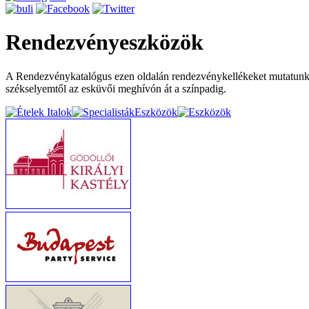
Rendezvényeszközök
A Rendezvénykatalógus ezen oldalán rendezvénykellékeket mutatunk b
székselyemtől az esküvői meghívón át a színpadig.
Eszközök