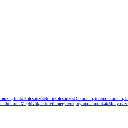
imuzin, hintó kölcsönzés
Bútorkölcsönzés
Dekoráció, teremdekoráció, lu
lkalmi ruha
Meghívók, esküvői meghívók, nyomdai munkák
Menyasszo