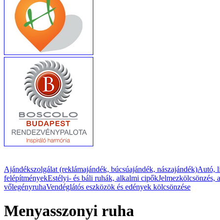
Ajándékszolgálat (reklámajándék, búcsúajándék, nászajándék)
Autó, l
felépítmények
Estélyi- és báli ruhák, alkalmi cipők
Jelmezkölcsönzés, a
vőlegényruha
Vendéglátós eszközök és edények kölcsönzése
Menyasszonyi ruha