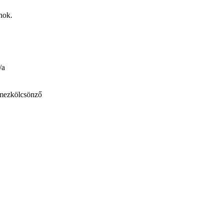
nok.
/a
mezkölcsönző