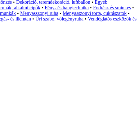
sönzés
•
Dekoráció, teremdekoráció, luftballon
•
Egyéb
i ruhák, alkalmi cipők
•
Fény- és hangtechnika
•
Fodrász és sminkes
•
 munkák
•
Menyasszonyi ruha
•
Menyasszonyi torta, cukrászatok
•
gás- és illemtan
•
Úri szabó, vőlegényruha
•
Vendéglátós eszközök és