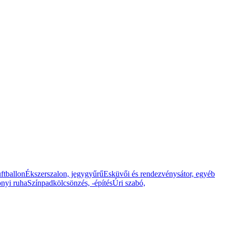
ftballon
Ékszerszalon, jegygyűrű
Esküvői és rendezvénysátor, egyéb
nyi ruha
Színpadkölcsönzés, -építés
Úri szabó,